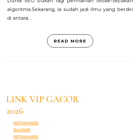
Dunia SEO bukan lagi permainan tebak-tebakan
algoritma.Sekarang, ia sudah jadi ilmu yang berdiri
di antara…
READ MORE
LINK VIP GACOR
2026
NERAKA888
BAJAI88
NERAKA888