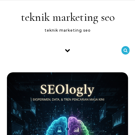
Skip to content
teknik marketing seo
teknik marketing seo