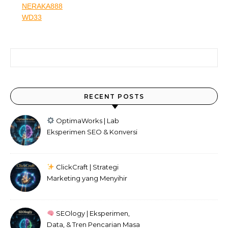
NERAKA888
WD33
Search for:
RECENT POSTS
OptimaWorks | Lab
Eksperimen SEO & Konversi
Digital
ClickCraft | Strategi
Marketing yang Menyihir
Audiens
SEOlogy | Eksperimen,
Data, & Tren Pencarian Masa