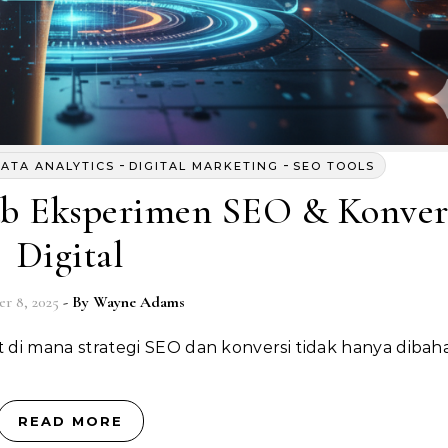
-
-
ATA ANALYTICS
DIGITAL MARKETING
SEO TOOLS
b Eksperimen SEO & Konver
Digital
r 8, 2025
- By
Wayne Adams
di mana strategi SEO dan konversi tidak hanya dibah
READ MORE