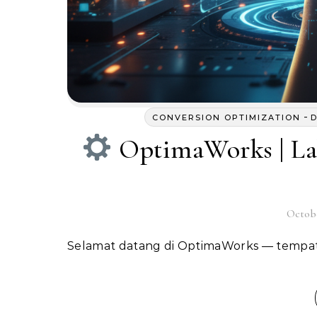
-
CONVERSION OPTIMIZATION
D
OptimaWorks | La
Octobe
Selamat datang di OptimaWorks — tempat 