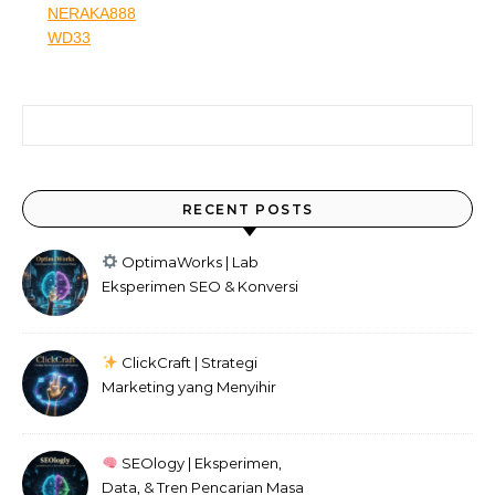
NERAKA888
WD33
Search for:
RECENT POSTS
OptimaWorks | Lab
Eksperimen SEO & Konversi
Digital
ClickCraft | Strategi
Marketing yang Menyihir
Audiens
SEOlogy | Eksperimen,
Data, & Tren Pencarian Masa