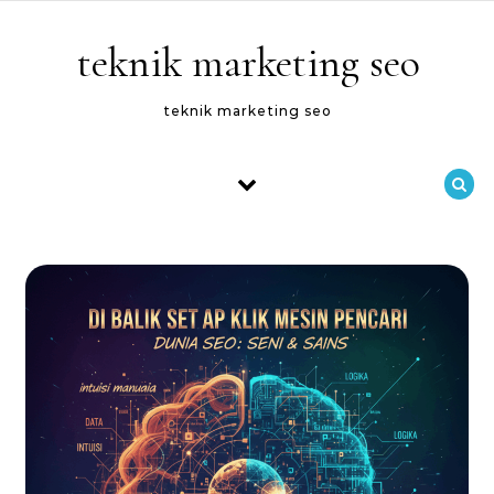
Skip to content
teknik marketing seo
teknik marketing seo