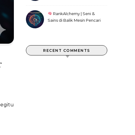
RankAlchemy | Seni &
Sains di Balik Mesin Pencari
RECENT COMMENTS
r