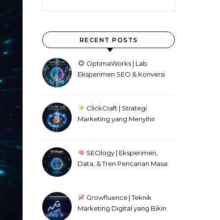
RECENT POSTS
OptimaWorks | Lab
Eksperimen SEO & Konversi
Digital
ClickCraft | Strategi
Marketing yang Menyihir
Audiens
SEOlogy | Eksperimen,
Data, & Tren Pencarian Masa
Kini
Growfluence | Teknik
Marketing Digital yang Bikin
Efek Domino