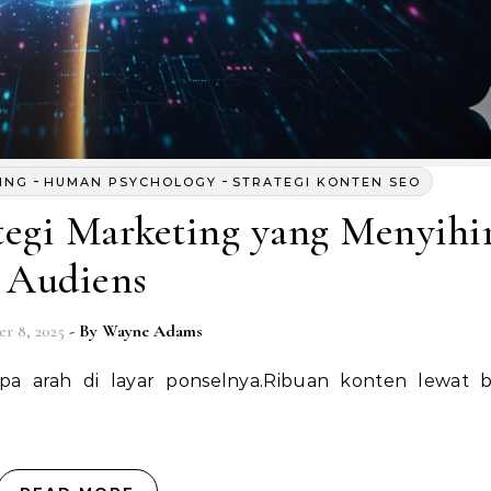
-
-
ING
HUMAN PSYCHOLOGY
STRATEGI KONTEN SEO
ategi Marketing yang Menyihi
Audiens
r 8, 2025
- By
Wayne Adams