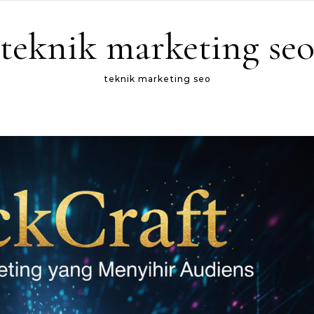
teknik marketing se
teknik marketing seo